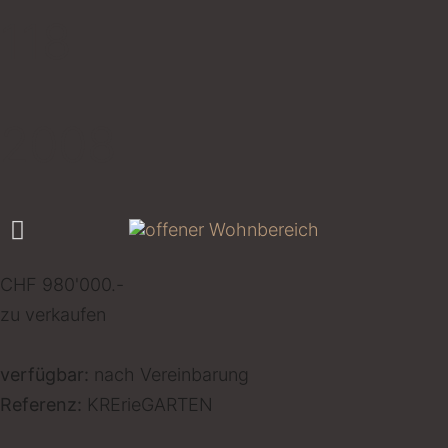
118
2008
CHF 980'000.-
zu verkaufen
verfügbar:
nach Vereinbarung
Referenz:
KRErieGARTEN