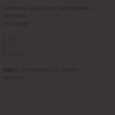
Architektur, Aussicht und Nachhaltigkeit in
Perfektion
Auf Anfrage
6.5
2
232 m²
Haus
zu
8255 Schlattingen (TG), Schweiz
verkaufen