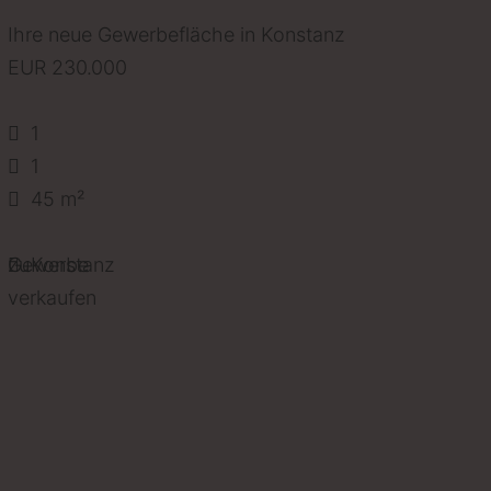
Ihre neue Gewerbefläche in Konstanz
EUR 230.000
1
1
45 m²
Gewerbe
zu
Konstanz
verkaufen