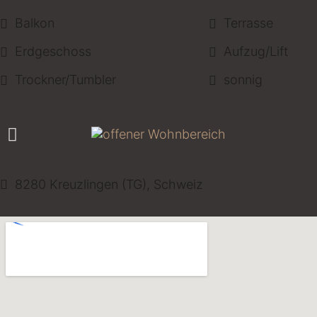
Balkon
Terrasse
Erdgeschoss
Aufzug/Lift
Trockner/Tumbler
sonnig
8280 Kreuzlingen (TG), Schweiz