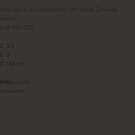
Wohnglück in Litzelstetten – Ihr neues Zuhause
wartet
EUR 690.000
5,5
3
156 m²
Haus
zu
Konstanz
verkaufen